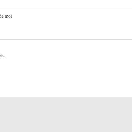
de moi
is.