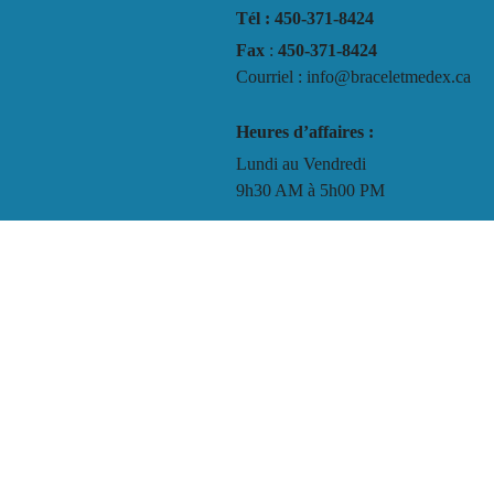
Tél : 450-371-8424
Fax
:
450-371-8424
Courriel : info@braceletmedex.ca
Heures d’affaires :
Lundi au Vendredi
9h30 AM à 5h00 PM
Termes et conditions
Politique de confidentialité
Instructions