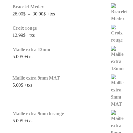
Bracelet Medex
Plage
26.00
$
–
30.00
$
+txs
de
prix :
Croix rouge
26.00$
12.99
$
+txs
à
30.00$
Maille extra 13mm
5.00
$
+txs
Maille extra 9mm MAT
5.00
$
+txs
Maille extra 9mm losange
5.00
$
+txs