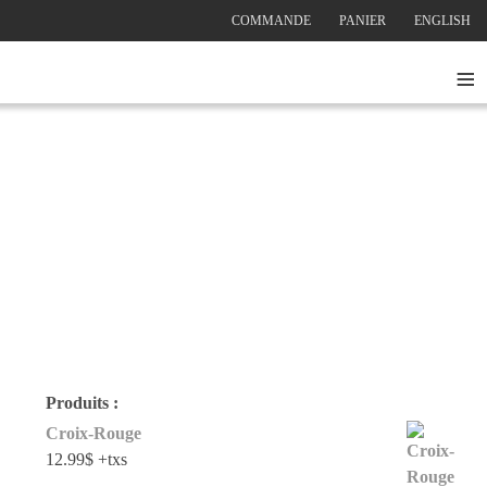
COMMANDE
PANIER
ENGLISH
≡
Produits :
Croix-Rouge
12.99
$
+txs