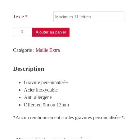
Texte
*
quantité
Ajouter au panier
de
Gravure
Catégorie :
Maille Extra
personnalisée
9mm
Description
Gravure personnalisée
Acier inoxydable
Anti-allergène
Offert en 9m ou 13mm
*Aucun remboursement sur les gravures personnalisées*.