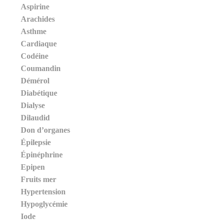
Aspirine
Arachides
Asthme
Cardiaque
Codéine
Coumandin
Démérol
Diabétique
Dialyse
Dilaudid
Don d’organes
Épilepsie
Épinéphrine
Epipen
Fruits mer
Hypertension
Hypoglycémie
Iode