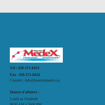
Tél : 450-371-8424
Fax
:
450-371-8424
Courriel : info@braceletmedex.ca
Heures d’affaires :
Lundi au Vendredi
9h30 AM à 5h00 PM