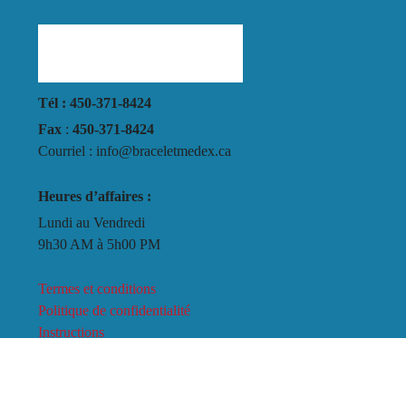
Tél : 450-371-8424
Fax
:
450-371-8424
Courriel : info@braceletmedex.ca
Heures d’affaires :
Lundi au Vendredi
9h30 AM à 5h00 PM
Termes et conditions
Politique de confidentialité
Instructions