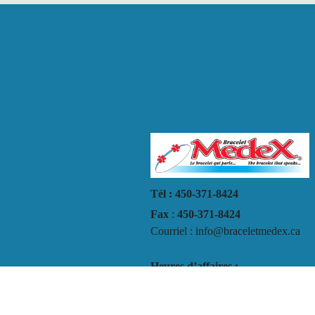
Tél : 450-371-8424
Fax
:
450-371-8424
Courriel : info@braceletmedex.ca
Heures d’affaires :
Lundi au Vendredi
9h30 AM à 5h00 PM