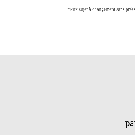
*Prix sujet à changement sans préav
PLUS 
parmi les 