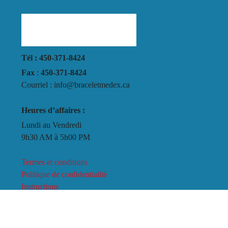
Tél : 450-371-8424
Fax
:
450-371-8424
Courriel : info@braceletmedex.ca
Heures d’affaires :
Lundi au Vendredi
9h30 AM à 5h00 PM
Termes et conditions
Politique de confidentialité
Instructions