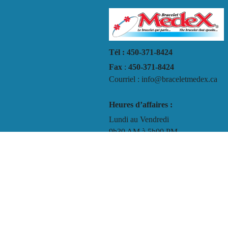
Tél : 450-371-8424
Fax
:
450-371-8424
Courriel : info@braceletmedex.ca
Heures d’affaires :
Lundi au Vendredi
9h30 AM à 5h00 PM
Termes et conditions
Politique de confidentialité
Instructions