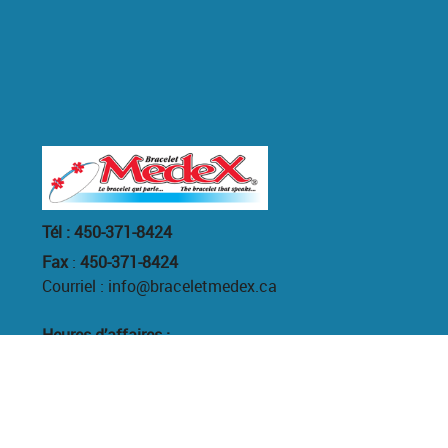
Tél : 450-371-8424
Fax
:
450-371-8424
Courriel : info@braceletmedex.ca
Heures d’affaires :
Lundi au Vendredi
9h30 AM à 5h00 PM
Termes et conditions