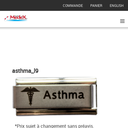
COMMANDE
PANIER
ENGLISH
≡
asthma_l9
*Prix sujet à changement sans préavis.