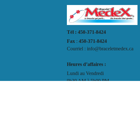
Tél : 450-371-8424
Fax
:
450-371-8424
Courriel : info@braceletmedex.ca
Heures d’affaires :
Lundi au Vendredi
9h30 AM à 5h00 PM
Termes et conditions
Politique de confidentialité
Instructions