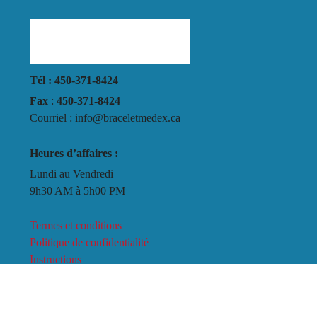
Tél : 450-371-8424
Fax
:
450-371-8424
Courriel : info@braceletmedex.ca
Heures d’affaires :
Lundi au Vendredi
9h30 AM à 5h00 PM
Termes et conditions
Politique de confidentialité
Instructions