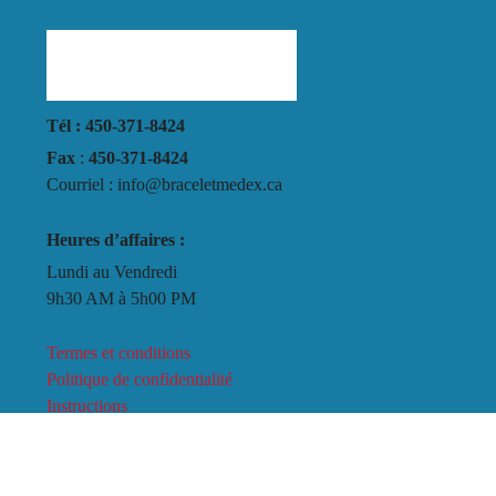
Tél : 450-371-8424
Fax
:
450-371-8424
Courriel : info@braceletmedex.ca
Heures d’affaires :
Lundi au Vendredi
9h30 AM à 5h00 PM
Termes et conditions
Politique de confidentialité
Instructions