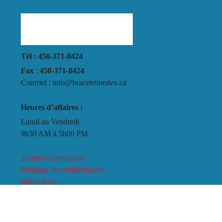
Tél : 450-371-8424
Fax
:
450-371-8424
Courriel : info@braceletmedex.ca
Heures d’affaires :
Lundi au Vendredi
9h30 AM à 5h00 PM
Termes et conditions
Politique de confidentialité
Instructions