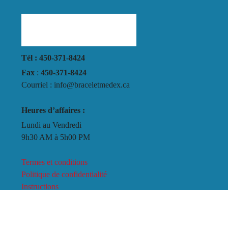
Tél : 450-371-8424
Fax
:
450-371-8424
Courriel : info@braceletmedex.ca
Heures d’affaires :
Lundi au Vendredi
9h30 AM à 5h00 PM
Termes et conditions
Politique de confidentialité
Instructions