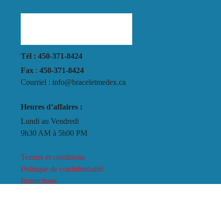
Tél : 450-371-8424
Fax
:
450-371-8424
Courriel : info@braceletmedex.ca
Heures d’affaires :
Lundi au Vendredi
9h30 AM à 5h00 PM
Termes et conditions
Politique de confidentialité
Instructions