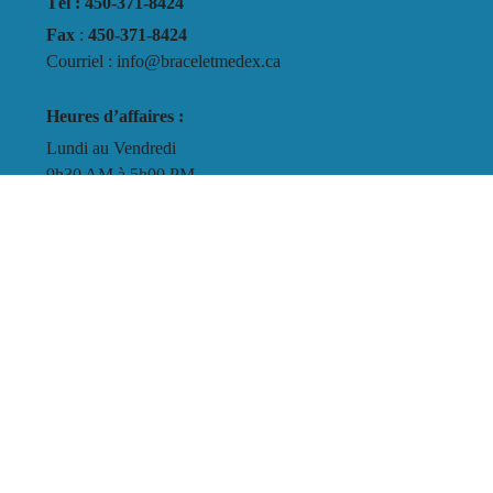
Tél : 450-371-8424
Fax
:
450-371-8424
Courriel : info@braceletmedex.ca
Heures d’affaires :
Lundi au Vendredi
9h30 AM à 5h00 PM
Termes et conditions
Politique de confidentialité
Instructions
Bracelet Medex ® Le bracelet qui parle…® Tous droits réservés /