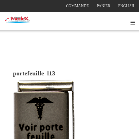
COMMANDE
PANIER
ENGLISH
≡
portefeuille_l13