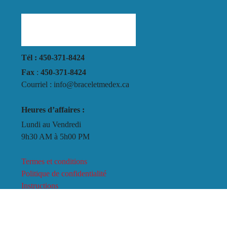
Tél : 450-371-8424
Fax
:
450-371-8424
Courriel : info@braceletmedex.ca
Heures d’affaires :
Lundi au Vendredi
9h30 AM à 5h00 PM
Termes et conditions
Politique de confidentialité
Instructions