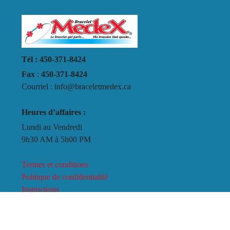
Tél : 450-371-8424
Fax
:
450-371-8424
Courriel : info@braceletmedex.ca
Heures d’affaires :
Lundi au Vendredi
9h30 AM à 5h00 PM
Termes et conditions
Politique de confidentialité
Instructions