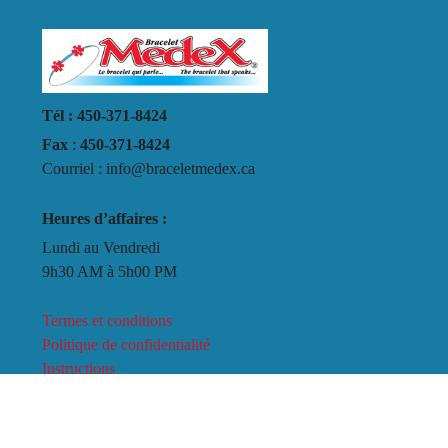
Tél : 450-371-8424
Fax
:
450-371-8424
Courriel : info@braceletmedex.ca
Heures d’affaires :
Lundi au Vendredi
9h30 AM à 5h00 PM
Termes et conditions
Politique de confidentialité
Instructions