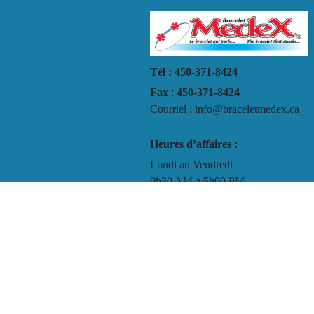
Tél : 450-371-8424
Fax
:
450-371-8424
Courriel : info@braceletmedex.ca
Heures d’affaires :
Lundi au Vendredi
9h30 AM à 5h00 PM
Termes et conditions
Politique de confidentialité
Instructions