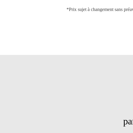
*Prix sujet à changement sans préav
PLUS 
parmi les 