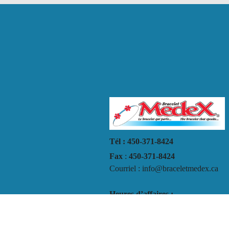
Tél : 450-371-8424
Fax
:
450-371-8424
Courriel : info@braceletmedex.ca
Heures d’affaires :
Lundi au Vendredi
9h30 AM à 5h00 PM